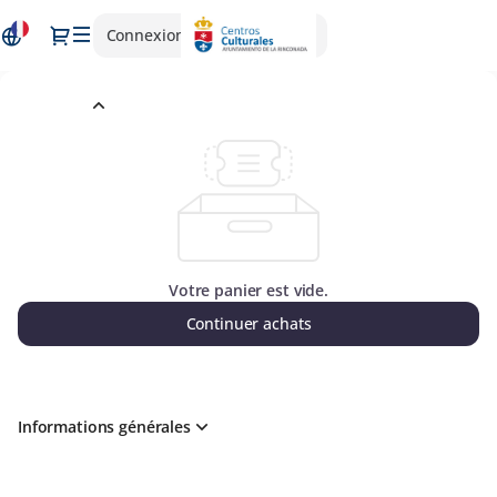
Panier
Dialogue
Connexion
Inscrivez-vous
-
La
Rinconada
Panier
Votre panier est vide.
Continuer achats
Informations générales